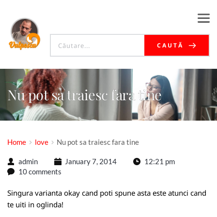
CAUTĂ
Nu pot sa traiesc fara tine
Home
love
Nu pot sa traiesc fara tine
admin
January 7, 2014
12:21 pm
10 comments
Singura varianta okay cand poti spune asta este atunci cand
te uiti in oglinda!