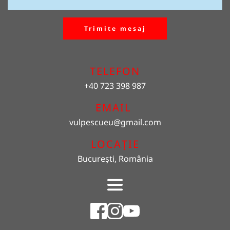
Trimite mesaj
TELEFON
+40 723 398 987
EMAIL 
vulpescueu
@gmail.com
LOCAȚIE
București, România