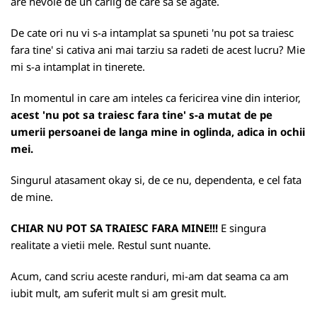
are nevoie de un carlig de care sa se agate.
De cate ori nu vi s-a intamplat sa spuneti 'nu pot sa traiesc
fara tine' si cativa ani mai tarziu sa radeti de acest lucru? Mie
mi s-a intamplat in tinerete.
In momentul in care am inteles ca fericirea vine din interior,
acest 'nu pot sa traiesc fara tine' s-a mutat de pe
umerii persoanei de langa mine in oglinda, adica in ochii
mei.
Singurul atasament okay si, de ce nu, dependenta, e cel fata
de mine.
CHIAR NU POT SA TRAIESC FARA MINE!!!
E singura
realitate a vietii mele. Restul sunt nuante.
Acum, cand scriu aceste randuri, mi-am dat seama ca am
iubit mult, am suferit mult si am gresit mult.