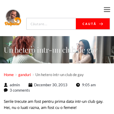
CAUTĂ
Un hetero intr-un club de gay
Home
ganduri
Un hetero intr-un club de gay
admin
December 30, 2013
9:05 am
3 comments
Serile trecute am fost pentru prima data intr-un club gay.
Hei, nu o luati razna, am fost cu o femeie!