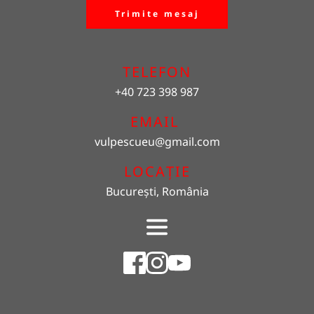
Trimite mesaj
TELEFON
+40 723 398 987
EMAIL 
vulpescueu
@gmail.com
LOCAȚIE
București, România