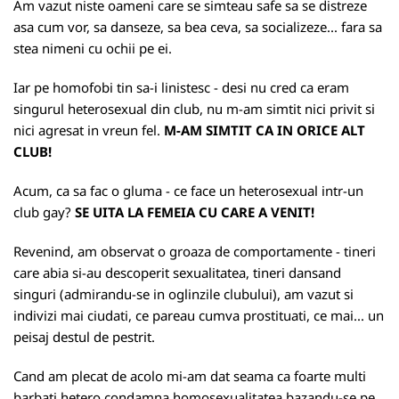
Am vazut niste oameni care se simteau safe sa se distreze
asa cum vor, sa danseze, sa bea ceva, sa socializeze... fara sa
stea nimeni cu ochii pe ei.
Iar pe homofobi tin sa-i linistesc - desi nu cred ca eram
singurul heterosexual din club, nu m-am simtit nici privit si
nici agresat in vreun fel.
M-AM SIMTIT CA IN ORICE ALT
CLUB!
Acum, ca sa fac o gluma - ce face un heterosexual intr-un
club gay?
SE UITA LA FEMEIA CU CARE A VENIT!
Revenind, am observat o groaza de comportamente - tineri
care abia si-au descoperit sexualitatea, tineri dansand
singuri (admirandu-se in oglinzile clubului), am vazut si
indivizi mai ciudati, ce pareau cumva prostituati, ce mai... un
peisaj destul de pestrit.
Cand am plecat de acolo mi-am dat seama ca foarte multi
barbati hetero condamna homosexualitatea bazandu-se pe