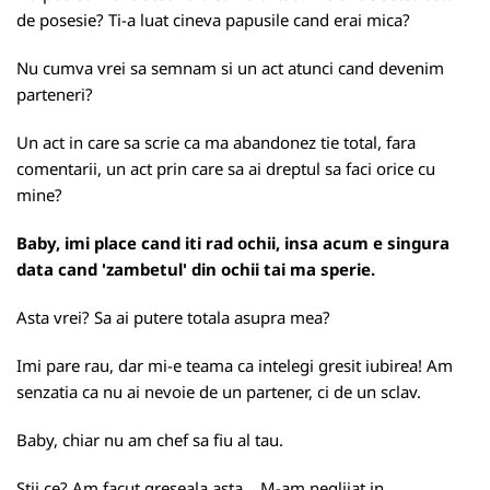
de posesie? Ti-a luat cineva papusile cand erai mica?
Nu cumva vrei sa semnam si un act atunci cand devenim
parteneri?
Un act in care sa scrie ca ma abandonez tie total, fara
comentarii, un act prin care sa ai dreptul sa faci orice cu
mine?
Baby, imi place cand iti rad ochii, insa acum e singura
data cand 'zambetul' din ochii tai ma sperie.
Asta vrei? Sa ai putere totala asupra mea?
Imi pare rau, dar mi-e teama ca intelegi gresit iubirea! Am
senzatia ca nu ai nevoie de un partener, ci de un sclav.
Baby, chiar nu am chef sa fiu al tau.
Stii ce? Am facut greseala asta... M-am neglijat in