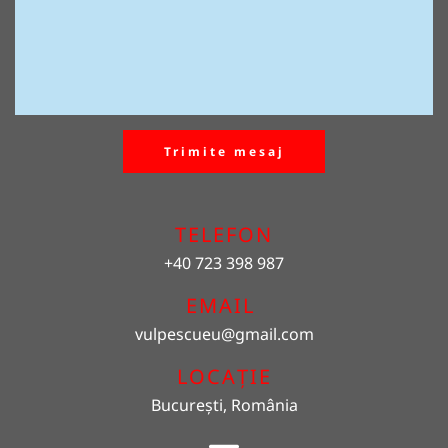
Trimite mesaj
TELEFON
+40 723 398 987
EMAIL 
vulpescueu
@gmail.com
LOCAȚIE
București, România