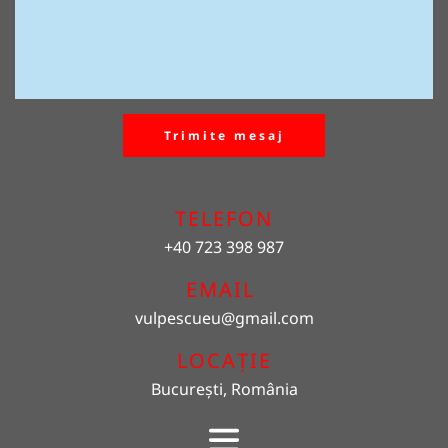
Trimite mesaj
TELEFON
+40 723 398 987
EMAIL 
vulpescueu
@gmail.com
LOCAȚIE
București, România