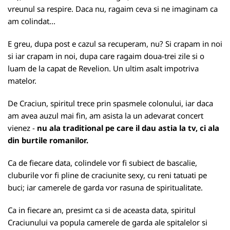
vreunul sa respire. Daca nu, ragaim ceva si ne imaginam ca
am colindat...
E greu, dupa post e cazul sa recuperam, nu? Si crapam in noi
si iar crapam in noi, dupa care ragaim doua-trei zile si o
luam de la capat de Revelion. Un ultim asalt impotriva
matelor.
De Craciun, spiritul trece prin spasmele colonului, iar daca
am avea auzul mai fin, am asista la un adevarat concert
vienez -
nu ala traditional pe care il dau astia la tv, ci ala
din burtile romanilor.
Ca de fiecare data, colindele vor fi subiect de bascalie,
cluburile vor fi pline de craciunite sexy, cu reni tatuati pe
buci; iar camerele de garda vor rasuna de spiritualitate.
Ca in fiecare an, presimt ca si de aceasta data, spiritul
Craciunului va popula camerele de garda ale spitalelor si