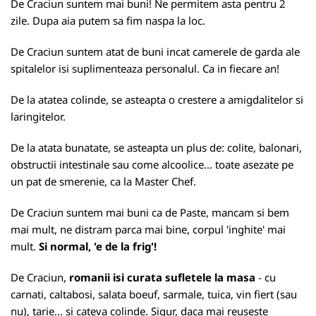
De Craciun suntem mai buni! Ne permitem asta pentru 2
zile. Dupa aia putem sa fim naspa la loc.
De Craciun suntem atat de buni incat camerele de garda ale
spitalelor isi suplimenteaza personalul. Ca in fiecare an!
De la atatea colinde, se asteapta o crestere a amigdalitelor si
laringitelor.
De la atata bunatate, se asteapta un plus de: colite, balonari,
obstructii intestinale sau come alcoolice... toate asezate pe
un pat de smerenie, ca la Master Chef.
De Craciun suntem mai buni ca de Paste, mancam si bem
mai mult, ne distram parca mai bine, corpul 'inghite' mai
mult.
Si normal, 'e de la frig'!
De Craciun,
romanii isi curata sufletele la masa
- cu
carnati, caltabosi, salata boeuf, sarmale, tuica, vin fiert (sau
nu), tarie... si cateva colinde. Sigur, daca mai reuseste