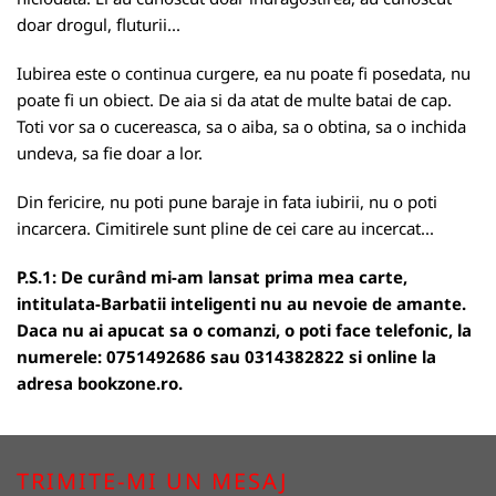
doar drogul, fluturii...
Iubirea este o continua curgere, ea nu poate fi posedata, nu
poate fi un obiect. De aia si da atat de multe batai de cap.
Toti vor sa o cucereasca, sa o aiba, sa o obtina, sa o inchida
undeva, sa fie doar a lor.
Din fericire, nu poti pune baraje in fata iubirii, nu o poti
incarcera. Cimitirele sunt pline de cei care au incercat...
P.S.1: De curând mi-am lansat prima mea carte,
intitulata-Barbatii inteligenti nu au nevoie de amante.
Daca nu ai apucat sa o comanzi, o poti face telefonic, la
numerele: 0751492686 sau 0314382822 si online la
adresa
bookzone.ro
.
TRIMITE-MI UN MESAJ