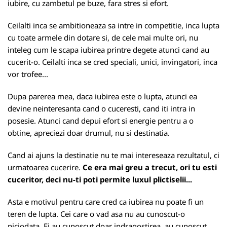
iubire, cu zambetul pe buze, fara stres si efort.
Ceilalti inca se ambitioneaza sa intre in competitie, inca lupta
cu toate armele din dotare si, de cele mai multe ori, nu
inteleg cum le scapa iubirea printre degete atunci cand au
cucerit-o. Ceilalti inca se cred speciali, unici, invingatori, inca
vor trofee...
Dupa parerea mea, daca iubirea este o lupta, atunci ea
devine neinteresanta cand o cuceresti, cand iti intra in
posesie. Atunci cand depui efort si energie pentru a o
obtine, apreciezi doar drumul, nu si destinatia.
Cand ai ajuns la destinatie nu te mai intereseaza rezultatul, ci
urmatoarea cucerire.
Ce era mai greu a trecut, ori tu esti
cuceritor, deci nu-ti poti permite luxul plictiselii...
Asta e motivul pentru care cred ca iubirea nu poate fi un
teren de lupta. Cei care o vad asa nu au cunoscut-o
niciodata. Ei au cunoscut doar indragostirea, au cunoscut