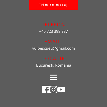
Trimite mesaj
TELEFON
+40 723 398 987
EMAIL 
vulpescueu
@gmail.com
LOCAȚIE
București, România