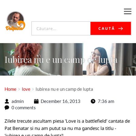
CAUTĂ
Iubirea nu e un camp de lupta
Home
love
Iubirea nu e un camp de lupta
admin
December 16, 2013
7:36 am
0 comments
Zilele trecute ascultam piesa 'Love is a battlefield' cantata de
Pat Benatar si nu am putut sa nu ma gandesc la titlu -
'iubirea e un camp de lupta'!