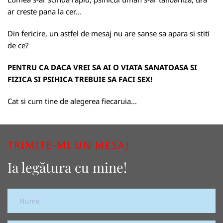
ar creste pana la cer...
Din fericire, un astfel de mesaj nu are sanse sa apara si stiti
de ce?
PENTRU CA DACA VREI SA AI O VIATA SANATOASA SI
FIZICA SI PSIHICA TREBUIE SA FACI SEX!
Cat si cum tine de alegerea fiecaruia...
TRIMITE-MI UN MESAJ
Ia legătura cu mine!