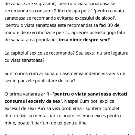
de zahar, sare si grasimi', 'pentru o viata sanatoasa se
recomanda sa consumi 2 litri de apa pe zi', 'pentru o viata
sanatoasa se recomanda evitarea excesului de alcool',
'pentru o viata sanatoasa este recomandat sa faci 30 de
minute de exercitii fizice pe zi'... apreciez aceasta grija fata
de sanatatatea populatiei,
insa nimic despre sex?
La capitolul sex ce se recomanda? Sau sexul nu are legatura
cu viata sanatoasa?
Sunt curios cum ar suna un asemenea indemn vis-a-vis de
sex in pauzele publicitare de la tv?
O prima varianta ar fi -
'pentru o viata sanatoasa evitati
consumul excesiv de sex'
. Naspa! Cum poti explica
excesul de sex? Aici sa vezi problema - suntem complet
diferiti fizic si mental, iar ce poate insemna exces pentru
mine, poate fi parfum de tei pentru tine.