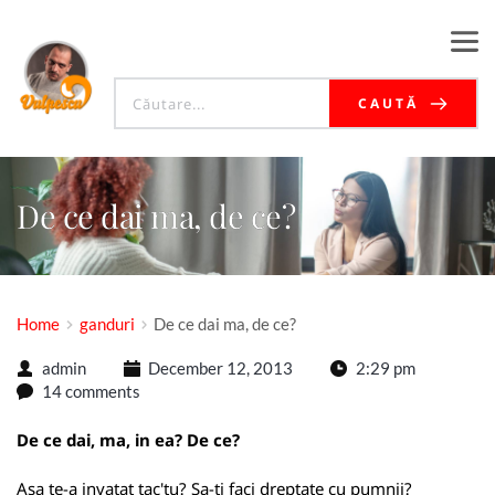
CAUTĂ
De ce dai ma, de ce?
Home
ganduri
De ce dai ma, de ce?
admin
December 12, 2013
2:29 pm
14 comments
De ce dai, ma, in ea? De ce?
Asa te-a invatat tac'tu? Sa-ti faci dreptate cu pumnii?