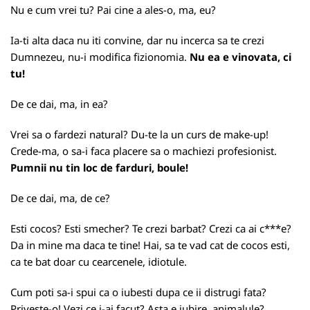
Nu e cum vrei tu? Pai cine a ales-o, ma, eu?
Ia-ti alta daca nu iti convine, dar nu incerca sa te crezi
Dumnezeu, nu-i modifica fizionomia.
Nu ea e vinovata, ci
tu!
De ce dai, ma, in ea?
Vrei sa o fardezi natural? Du-te la un curs de make-up!
Crede-ma, o sa-i faca placere sa o machiezi profesionist.
Pumnii nu tin loc de farduri, boule!
De ce dai, ma, de ce?
Esti cocos? Esti smecher? Te crezi barbat? Crezi ca ai c***e?
Da in mine ma daca te tine! Hai, sa te vad cat de cocos esti,
ca te bat doar cu cearcenele, idiotule.
Cum poti sa-i spui ca o iubesti dupa ce ii distrugi fata?
Priveste-o! Vezi ce i-ai facut? Asta e iubire, animalule?