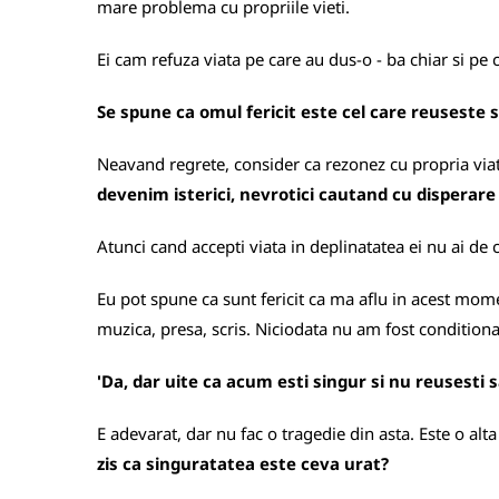
mare problema cu propriile vieti.
Ei cam refuza viata pe care au dus-o - ba chiar si pe 
Se spune ca omul fericit este cel care reuseste s
Neavand regrete, consider ca rezonez cu propria via
devenim isterici, nevrotici cautand cu disperar
Atunci cand accepti viata in deplinatatea ei nu ai de ce
Eu pot spune ca sunt fericit ca ma aflu in acest mom
muzica, presa, scris. Niciodata nu am fost condition
'Da, dar uite ca acum esti singur si nu reusesti s
E adevarat, dar nu fac o tragedie din asta. Este o al
zis ca singuratatea este ceva urat?