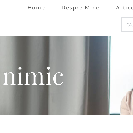
Home
Despre Mine
Artic
 nimic