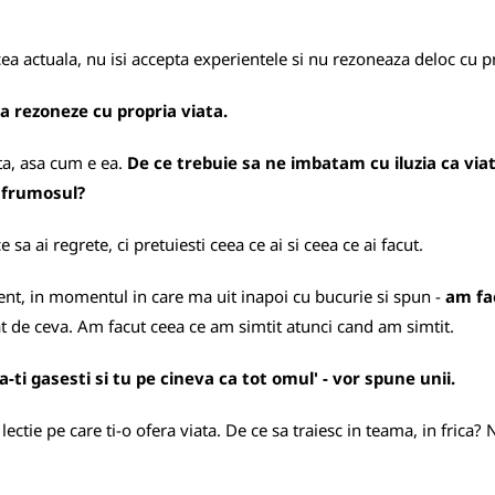
cea actuala, nu isi accepta experientele si nu rezoneaza deloc cu pr
a rezoneze cu propria viata.
ta, asa cum e ea.
De ce trebuie sa ne imbatam cu iluzia ca viat
e frumosul?
 sa ai regrete, ci pretuiesti ceea ce ai si ceea ce ai facut.
ent, in momentul in care ma uit inapoi cu bucurie si spun -
am fac
at de ceva. Am facut ceea ce am simtit atunci cand am simtit.
a-ti gasesti si tu pe cineva ca tot omul' - vor spune unii.
ta lectie pe care ti-o ofera viata. De ce sa traiesc in teama, in f