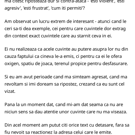
ma citesc riposteaza dur si contra-ataca - 'esti violent', 'esti
agresiv', 'esti frustrat', 'cum iti permiti'?
Am observat un lucru extrem de interesant - atunci cand le
ceri sa-ti dea exemple, cei pentru care cuvintele dor extrag
din context exact cuvintele care au starnit ceva in ei.
Ei nu realizeaza ca acele cuvinte au putere asupra lor nu din
cauza faptului ca cineva le-a emis, ci pentru ca ei le ofera
oxigen, spatiu de joaca, terenul propice pentru desfasurare.
Si eu am avut perioade cand ma simteam agresat, cand ma
revoltam si imi doream sa ripostez, crezand ca eu sunt cel
vizat.
Pana la un moment dat, cand mi-am dat seama ca nu are
niciun sens sa dau atentie unor cuvinte care nu ma viseaza.
Din acel moment am putut citi orice text cu detasare, fara sa
fiu nevoit sa reactionez la adresa celui care le emite.