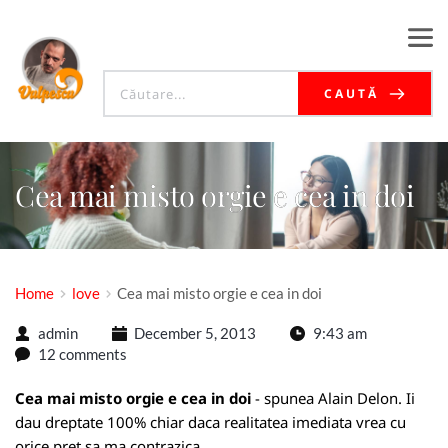
CAUTĂ
Cea mai misto orgie e cea in doi
Home
love
Cea mai misto orgie e cea in doi
admin
December 5, 2013
9:43 am
12 comments
Cea mai misto orgie e cea in doi
- spunea Alain Delon. Ii
dau dreptate 100% chiar daca realitatea imediata vrea cu
orice pret sa ma contrazica.