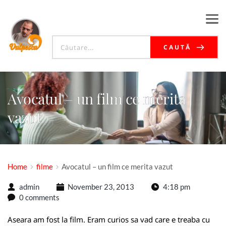
CAUTĂ
Avocatul – un film ce merita
vazut
Home
filme
Avocatul – un film ce merita vazut
admin
November 23, 2013
4:18 pm
0 comments
Aseara am fost la film. Eram curios sa vad care e treaba cu