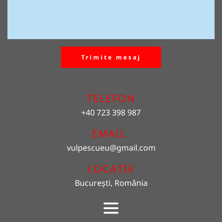
Trimite mesaj
TELEFON
+40 723 398 987
EMAIL 
vulpescueu
@gmail.com
LOCAȚIE
București, România