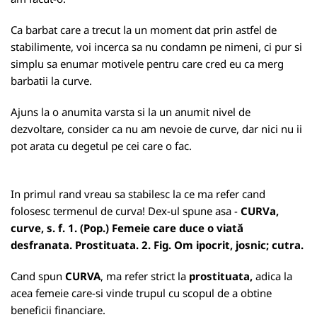
Ca barbat care a trecut la un moment dat prin astfel de
stabilimente, voi incerca sa nu condamn pe nimeni, ci pur si
simplu sa enumar motivele pentru care cred eu ca merg
barbatii la curve.
Ajuns la o anumita varsta si la un anumit nivel de
dezvoltare, consider ca nu am nevoie de curve, dar nici nu ii
pot arata cu degetul pe cei care o fac.
In primul rand vreau sa stabilesc la ce ma refer cand
folosesc termenul de curva! Dex-ul spune asa -
CURVa,
curve, s. f. 1. (Pop.) Femeie care duce o viată
desfranata. Prostituata. 2. Fig. Om ipocrit, josnic; cutra.
Cand spun
CURVA
, ma refer strict la
prostituata,
adica la
acea femeie care-si vinde trupul cu scopul de a obtine
beneficii financiare.