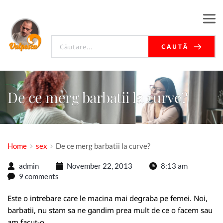
CAUTĂ
De ce merg barbatii la curve?
Home
sex
De ce merg barbatii la curve?
admin
November 22, 2013
8:13 am
9 comments
Este o intrebare care le macina mai degraba pe femei. Noi,
barbatii, nu stam sa ne gandim prea mult de ce o facem sau
am facut-o.