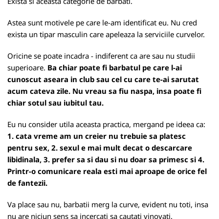
Exista si aceasta categorie de barbati.
Astea sunt motivele pe care le-am identificat eu. Nu cred
exista un tipar masculin care apeleaza la serviciile curvelor.
Oricine se poate incadra - indiferent ca are sau nu studii
superioare.
Ba chiar poate fi barbatul pe care l-ai
cunoscut aseara in club sau cel cu care te-ai sarutat
acum cateva zile. Nu vreau sa fiu naspa, insa poate fi
chiar sotul sau iubitul tau.
Eu nu consider utila aceasta practica, mergand pe ideea ca:
1. cata vreme am un creier nu trebuie sa platesc
pentru sex, 2. sexul e mai mult decat o descarcare
libidinala, 3. prefer sa si dau si nu doar sa primesc si 4.
Printr-o comunicare reala esti mai aproape de orice fel
de fantezii.
Va place sau nu, barbatii merg la curve, evident nu toti, insa
nu are niciun sens sa incercati sa cautati vinovati.