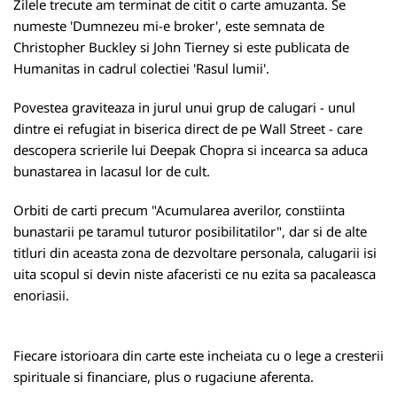
Zilele trecute am terminat de citit o carte amuzanta. Se
numeste 'Dumnezeu mi-e broker', este semnata de
Christopher Buckley si John Tierney si este publicata de
Humanitas in cadrul colectiei 'Rasul lumii'.
Povestea graviteaza in jurul unui grup de calugari - unul
dintre ei refugiat in biserica direct de pe Wall Street - care
descopera scrierile lui Deepak Chopra si incearca sa aduca
bunastarea in lacasul lor de cult.
Orbiti de carti precum "Acumularea averilor, constiinta
bunastarii pe taramul tuturor posibilitatilor", dar si de alte
titluri din aceasta zona de dezvoltare personala, calugarii isi
uita scopul si devin niste afaceristi ce nu ezita sa pacaleasca
enoriasii.
Fiecare istorioara din carte este incheiata cu o lege a cresterii
spirituale si financiare, plus o rugaciune aferenta.