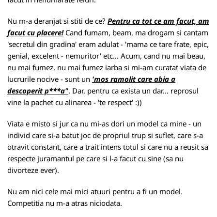
Nu m-a deranjat si stiti de ce?
Pentru ca tot ce am facut, am
facut cu placere!
Cand fumam, beam, ma drogam si cantam
'secretul din gradina' eram adulat - 'mama ce tare frate, epic,
genial, excelent - nemuritor' etc... Acum, cand nu mai beau,
nu mai fumez, nu mai fumez iarba si mi-am curatat viata de
lucrurile nocive - sunt un
'mos ramolit care abia a
descoperit p***a"
. Dar, pentru ca exista un dar... reprosul
vine la pachet cu alinarea - 'te respect' :))
Viata e misto si jur ca nu mi-as dori un model ca mine - un
individ care si-a batut joc de propriul trup si suflet, care s-a
otravit constant, care a trait intens totul si care nu a reusit sa
respecte juramantul pe care si l-a facut cu sine (sa nu
divorteze ever).
Nu am nici cele mai mici atuuri pentru a fi un model.
Competitia nu m-a atras niciodata.