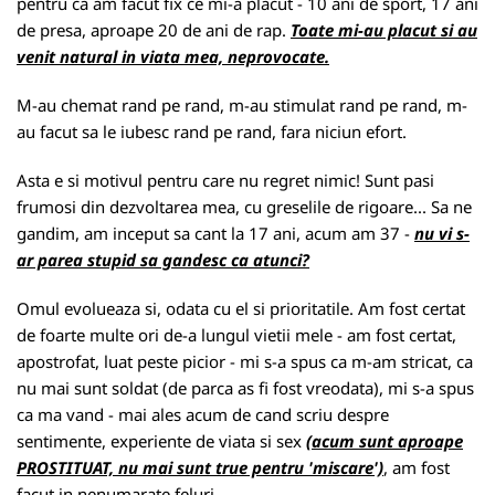
pentru ca am facut fix ce mi-a placut - 10 ani de sport, 17 ani
de presa, aproape 20 de ani de rap.
Toate mi-au placut si au
venit natural in viata mea, neprovocate.
M-au chemat rand pe rand, m-au stimulat rand pe rand, m-
au facut sa le iubesc rand pe rand, fara niciun efort.
Asta e si motivul pentru care nu regret nimic! Sunt pasi
frumosi din dezvoltarea mea, cu greselile de rigoare... Sa ne
gandim, am inceput sa cant la 17 ani, acum am 37 -
nu vi s-
ar parea stupid sa gandesc ca atunci?
Omul evolueaza si, odata cu el si prioritatile. Am fost certat
de foarte multe ori de-a lungul vietii mele - am fost certat,
apostrofat, luat peste picior - mi s-a spus ca m-am stricat, ca
nu mai sunt soldat (de parca as fi fost vreodata), mi s-a spus
ca ma vand - mai ales acum de cand scriu despre
sentimente, experiente de viata si sex
(acum sunt aproape
PROSTITUAT, nu mai sunt true pentru 'miscare')
, am fost
facut in nenumarate feluri.