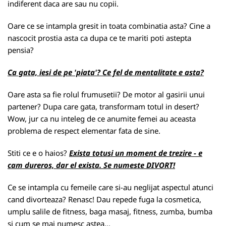
indiferent daca are sau nu copii.
Oare ce se intampla gresit in toata combinatia asta? Cine a
nascocit prostia asta ca dupa ce te mariti poti astepta
pensia?
Ca gata, iesi de pe 'piata'? Ce fel de mentalitate e asta?
Oare asta sa fie rolul frumusetii? De motor al gasirii unui
partener? Dupa care gata, transformam totul in desert?
Wow, jur ca nu inteleg de ce anumite femei au aceasta
problema de respect elementar fata de sine.
Stiti ce e o haios?
Exista totusi un moment de trezire - e
cam dureros, dar el exista. Se numeste DIVORT!
Ce se intampla cu femeile care si-au neglijat aspectul atunci
cand divorteaza? Renasc! Dau repede fuga la cosmetica,
umplu salile de fitness, baga masaj, fitness, zumba, bumba
si cum se mai numesc astea...