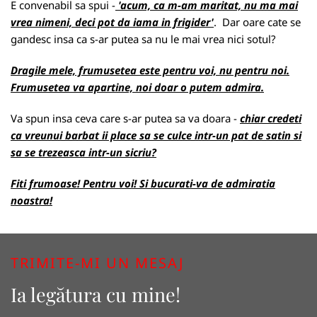
E convenabil sa spui -
'acum, ca m-am maritat, nu ma mai
vrea nimeni, deci pot da iama in frigider'
. Dar oare cate se
gandesc insa ca s-ar putea sa nu le mai vrea nici sotul?
Dragile mele, frumusetea este pentru voi, nu pentru noi.
Frumusetea va apartine, noi doar o putem admira.
Va spun insa ceva care s-ar putea sa va doara -
chiar credeti
ca vreunui barbat ii place sa se culce intr-un pat de satin si
sa se trezeasca intr-un sicriu?
Fiti frumoase! Pentru voi!
Si bucurati-va de admiratia
noastra!
TRIMITE-MI UN MESAJ
Ia legătura cu mine!