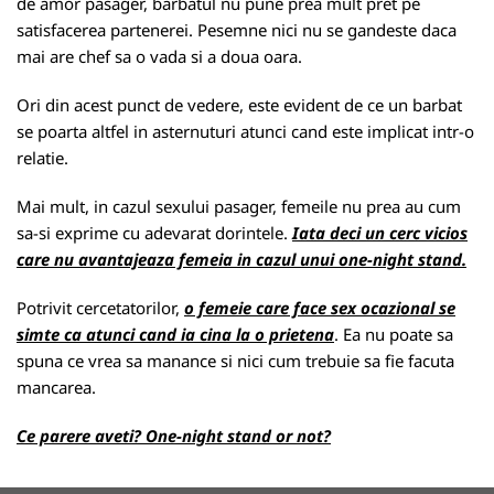
de amor pasager, barbatul nu pune prea mult pret pe
satisfacerea partenerei. Pesemne nici nu se gandeste daca
mai are chef sa o vada si a doua oara.
Ori din acest punct de vedere, este evident de ce un barbat
se poarta altfel in asternuturi atunci cand este implicat intr-o
relatie.
Mai mult, in cazul sexului pasager, femeile nu prea au cum
sa-si exprime cu adevarat dorintele.
Iata deci un cerc vicios
care nu avantajeaza femeia in cazul unui one-night stand.
Potrivit cercetatorilor,
o femeie care face sex ocazional se
simte ca atunci cand ia cina la o prietena
. Ea nu poate sa
spuna ce vrea sa manance si nici cum trebuie sa fie facuta
mancarea.
Ce parere aveti? One-night stand or not?