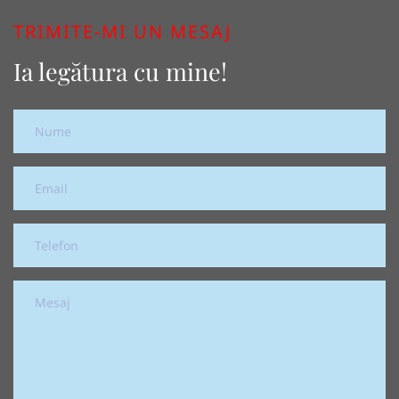
TRIMITE-MI UN MESAJ
Ia legătura cu mine!