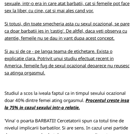
sexuale, intr-o era in care atat barbatii, cat si femeile pot face
sex la liber, cu cine, cat si mai ales cand vor.
Si totusi, din toate smecheria asta cu sexul ocazional, se pare
ca doar barbatii ies in 'castig'. De altfel, daca veti observa cu
atentie, femeile nu se dau in vant dupa acest concept.
Si au si de ce - pe langa teama de etichetare. Exista o
explicatie clara. Potrivit unui studiu efectuat recent in
America, femeile fug de sexul ocazional deoarece nu reusesc
sa atinga orgasmul.
Studiul a scos la iveala faptul ca in timpul sexului ocazional
doar 40% dintre femei ating orgasmul.
Procentul creste insa
la 75% in cazul sexului intr-o relatie.
'Vina' o poarta BARBATII! Cercetatorii spun ca totul tine de
nivelul implicarii barbatilor. Si are sens. In cazul unei partide