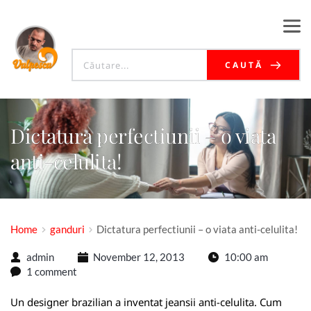
CAUTĂ
Dictatura perfectiunii – o viata
anti-celulita!
Home
ganduri
Dictatura perfectiunii – o viata anti-celulita!
admin
November 12, 2013
10:00 am
1 comment
Un designer brazilian a inventat jeansii anti-celulita. Cum