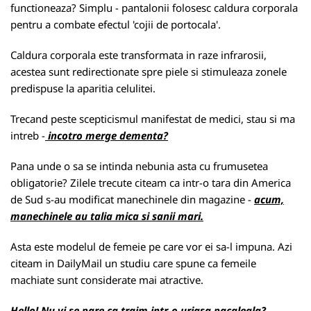
functioneaza? Simplu - pantalonii folosesc caldura corporala
pentru a combate efectul 'cojii de portocala'.
Caldura corporala este transformata in raze infrarosii,
acestea sunt redirectionate spre piele si stimuleaza zonele
predispuse la aparitia celulitei.
Trecand peste scepticismul manifestat de medici, stau si ma
intreb -
incotro merge dementa?
Pana unde o sa se intinda nebunia asta cu frumusetea
obligatorie? Zilele trecute citeam ca intr-o tara din America
de Sud s-au modificat manechinele din magazine -
acum,
manechinele au talia mica si sanii mari.
Asta este modelul de femeie pe care vor ei sa-l impuna. Azi
citeam in DailyMail un studiu care spune ca femeile
machiate sunt considerate mai atractive.
Hello! Nu vi se pare ca traim intr-o uriasa pacaleala?