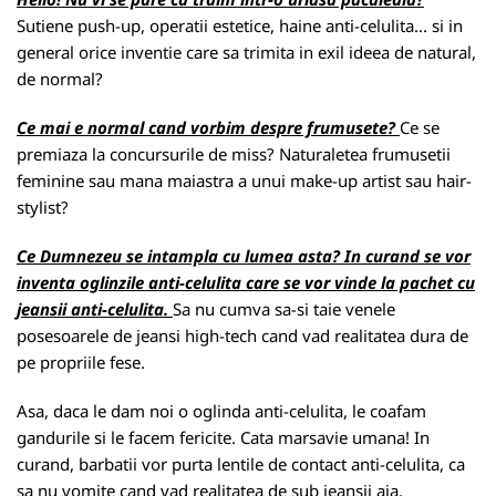
Sutiene push-up, operatii estetice, haine anti-celulita... si in
general orice inventie care sa trimita in exil ideea de natural,
de normal?
Ce mai e normal cand vorbim despre frumusete?
Ce se
premiaza la concursurile de miss? Naturaletea frumusetii
feminine sau mana maiastra a unui make-up artist sau hair-
stylist?
Ce Dumnezeu se intampla cu lumea asta? In curand se vor
inventa oglinzile anti-celulita care se vor vinde la pachet cu
jeansii anti-celulita.
Sa nu cumva sa-si taie venele
posesoarele de jeansi high-tech cand vad realitatea dura de
pe propriile fese.
Asa, daca le dam noi o oglinda anti-celulita, le coafam
gandurile si le facem fericite. Cata marsavie umana! In
curand, barbatii vor purta lentile de contact anti-celulita, ca
sa nu vomite cand vad realitatea de sub jeansii aia.