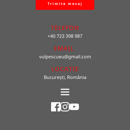
Trimite mesaj
TELEFON
+40 723 398 987
EMAIL 
vulpescueu
@gmail.com
LOCAȚIE
București, România