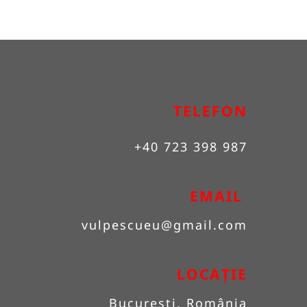
TELEFON
+40 723 398 987
EMAIL 
vulpescueu
@gmail.com
LOCAȚIE
București, România