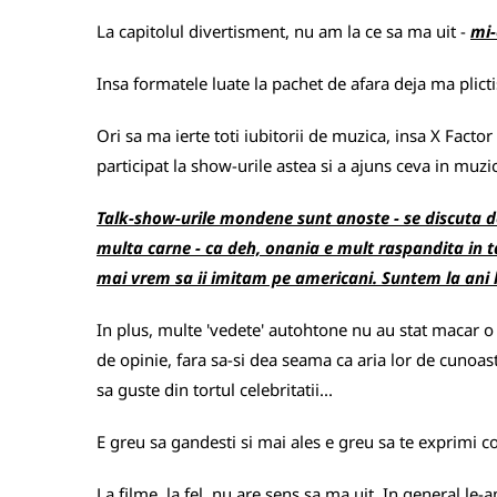
La capitolul divertisment, nu am la ce sa ma uit -
mi-
Insa formatele luate la pachet de afara deja ma plictis
Ori sa ma ierte toti iubitorii de muzica, insa X Facto
participat la show-urile astea si a ajuns ceva in muz
Talk-show-urile mondene sunt anoste - se discuta des
multa carne - ca deh, onania e mult raspandita in tar
mai vrem sa ii imitam pe americani. Suntem la ani 
In plus, multe 'vedete' autohtone nu au stat macar o 
de opinie, fara sa-si dea seama ca aria lor de cunoast
sa guste din tortul celebritatii...
E greu sa gandesti si mai ales e greu sa te exprimi coere
La filme, la fel, nu are sens sa ma uit. In general le