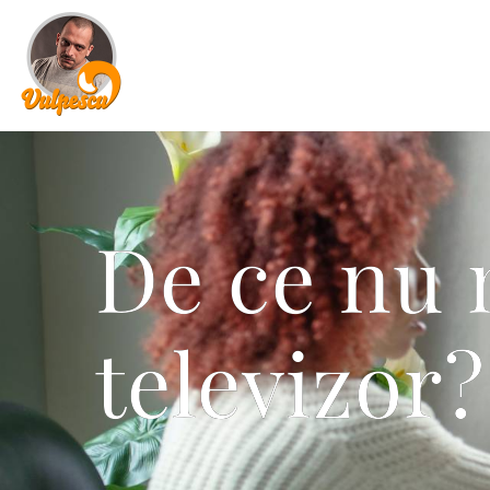
De ce nu 
televizor?