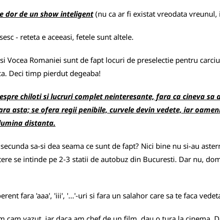
e dor de un show inteligent
(nu ca ar fi existat vreodata vreunul,
esc - reteta e aceeasi, fetele sunt altele.
r si Vocea Romaniei sunt de fapt locuri de preselectie pentru carci
ica. Deci timp pierdut degeaba!
pre chiloti si lucruri complet neinteresante, fara ca cineva sa 
a asta; se ofera regii penibile, curvele devin vedete, iar oamenii
lumina distanta.
secunda sa-si dea seama ce sunt de fapt? Nici bine nu si-au asternu
ere se intinde pe 2-3 statii de autobuz din Bucuresti. Dar nu, domn
nt fara 'aaa', 'iii', '...'-uri si fara un salahor care sa te faca vede
-am cam vazut, iar daca am chef de un film, dau o tura la cinema. De