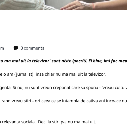
pm
3 comments
ma mai uit la televizor' sunt niste ipocriti. Ei bine, imi fac me
 o am (jurnalist), insa chiar nu ma mai uit la televizor.
igenta. Si nu, nu sunt vreun creponat care sa spuna - 'vreau cultura
and vreau stiri - ori ceea ce se intampla de cativa ani incoace nu 
 relevanta sociala. Deci la stiri pa, nu ma mai uit.