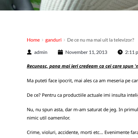
Home
ganduri
De ce nu ma mai uit la televizor?
admin
November 11, 2013
2:11 
Recunosc, pana mai ieri credeam ca cei care spun 'nu 
Ma puteti face ipocrit, mai ales ca am meseria pe care
De ce? Pentru ca productiile actuale imi insulta intel
Nu, nu spun asta, dar m-am saturat de jeg. In primul r
nimic util oamenilor.
Crime, violuri, accidente, morti etc... Evenimente fara