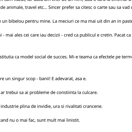
de animale, travel etc... Sincer prefer sa citesc o carte sau sa vad 
 un bibelou pentru mine. La meciuri ce ma mai uit din an in paste, c
 - mai ales cei care iau decizii - cred ca publicul e cretin. Pacat
titutia ca model social de succes. Mi-e teama ca efectele pe terme
re un singur scop - banii! E adevarat, asa e.
ar trebui sa ai probleme de constiinta la culcare.
ndustrie plina de invidie, ura si rivalitati crancene.
 cand nu o mai fac, sunt mult mai linistit.