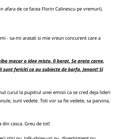
 in afara de ce facea Florin Calinescu pe vremuri).
umi - sa-mi aratati si mie vreun concurent care a
aiba macar o idee misto. 0 barat. Se arata carne,
 sunt fericiti ca au subiecte de barfa. Jenant! Si
t curul la pupitrul unei emisii ca se cred deja lideri
ule, sunt vedete. Toti vor sa fie vedete, sa parvina,
ta din casca. Greu de tot!
ci stiri nu, talk-show-uri nu, divertisment nu...