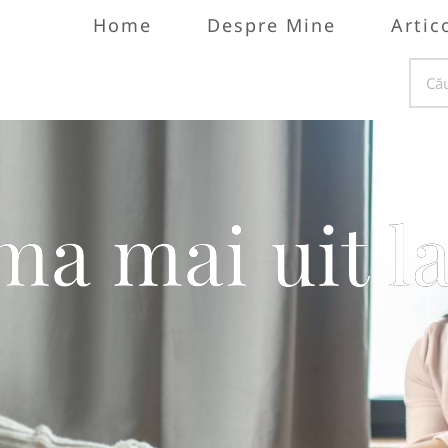
Home
Despre Mine
Artic
ma mai uit l