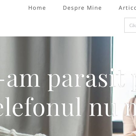
Home
Despre Mine
Artic
-am parasit 
elefonul nu 