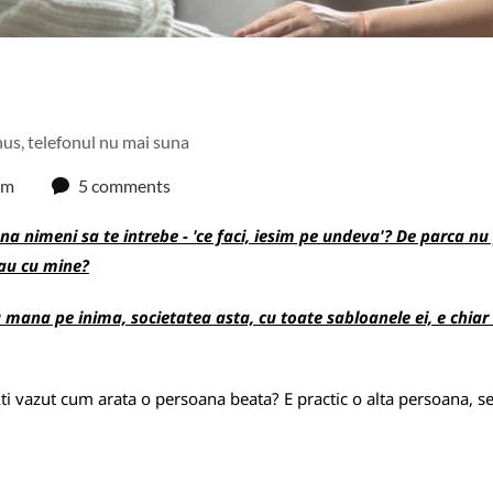
us, telefonul nu mai suna
am
5 comments
a nimeni sa te intrebe - 'ce faci, iesim pe undeva'? De parca nu po
sau cu mine?
u mana pe inima, societatea asta, cu toate sabloanele ei, e chia
ti vazut cum arata o persoana beata? E practic o alta persoana, s