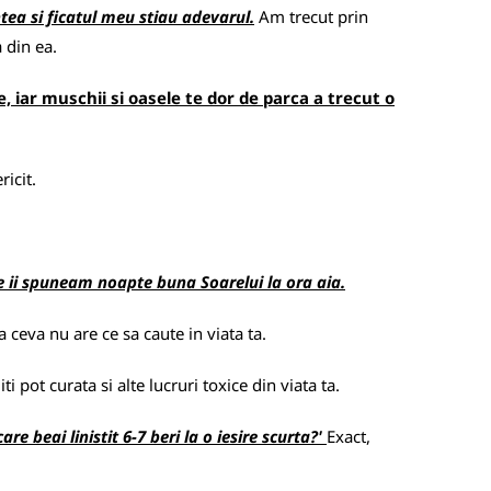
ea si ficatul meu stiau adevarul.
Am trecut prin
 din ea.
, iar muschii si oasele te dor de parca a trecut o
icit.
e ii spuneam noapte buna Soarelui la ora aia.
 ceva nu are ce sa caute in viata ta.
i pot curata si alte lucruri toxice din viata ta.
e beai linistit 6-7 beri la o iesire scurta?'
Exact,