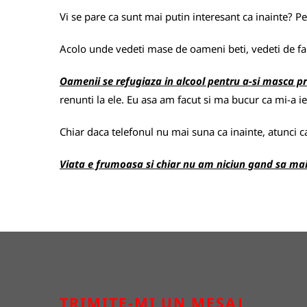
Vi se pare ca sunt mai putin interesant ca inainte? Pe
Acolo unde vedeti mase de oameni beti, vedeti de fap
Oamenii se refugiaza in alcool pentru a-si masca pr
renunti la ele. Eu asa am facut si ma bucur ca mi-a ie
Chiar daca telefonul nu mai suna ca inainte, atunci ca
Viata e frumoasa si chiar nu am niciun gand sa mai 
TRIMITE-MI UN MESAJ