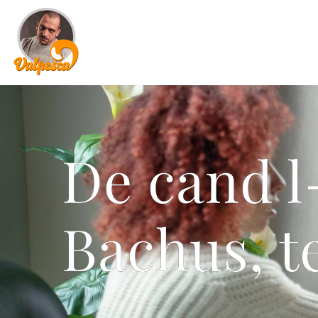
De cand l
Bachus, t