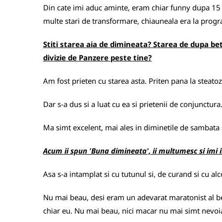
Din cate imi aduc aminte, eram chiar funny dupa 15 
multe stari de transformare, chiauneala era la prog
Stiti starea aia de dimineata? Starea de dupa bet
divizie de Panzere peste tine?
Am fost prieten cu starea asta. Priten pana la steat
Dar s-a dus si a luat cu ea si prietenii de conjunctura
Ma simt excelent, mai ales in diminetile de sambata 
Acum ii spun 'Buna dimineata', ii multumesc si imi i
Asa s-a intamplat si cu tutunul si, de curand si cu alco
Nu mai beau, desi eram un adevarat maratonist al ber
chiar eu. Nu mai beau, nici macar nu mai simt nevoi