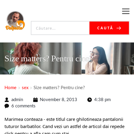
CAUTĂ
Size matters? Pentru cine?
Home
sex
Size matters? Pentru cine?
admin
November 8, 2013
4:38 pm
6 comments
Marimea conteaza - este titlul care ghilotineaza pantalonii
tuturor barbatilor. Cand vezi un astfel de articol dai repede
click pentru a afla cam cum stai.