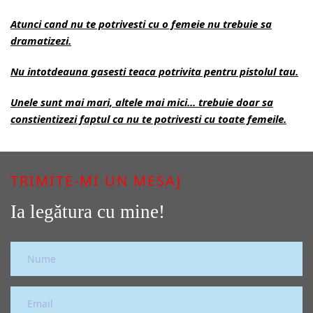
Atunci cand nu te potrivesti cu o femeie nu trebuie sa
dramatizezi.
Nu intotdeauna gasesti teaca potrivita pentru pistolul tau.
Unele sunt mai mari, altele mai mici... trebuie doar sa
constientizezi faptul ca nu te potrivesti cu toate femeile.
TRIMITE-MI UN MESAJ
Ia legătura cu mine!