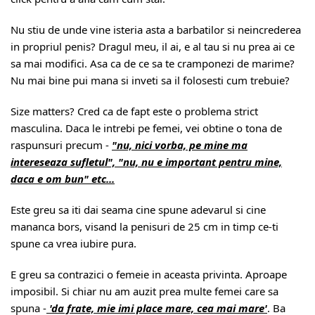
Nu stiu de unde vine isteria asta a barbatilor si neincrederea
in propriul penis? Dragul meu, il ai, e al tau si nu prea ai ce
sa mai modifici. Asa ca de ce sa te cramponezi de marime?
Nu mai bine pui mana si inveti sa il folosesti cum trebuie?
Size matters? Cred ca de fapt este o problema strict
masculina. Daca le intrebi pe femei, vei obtine o tona de
raspunsuri precum -
"nu, nici vorba, pe mine ma
intereseaza sufletul", "nu, nu e important pentru mine,
daca e om bun" etc...
Este greu sa iti dai seama cine spune adevarul si cine
mananca bors, visand la penisuri de 25 cm in timp ce-ti
spune ca vrea iubire pura.
E greu sa contrazici o femeie in aceasta privinta. Aproape
imposibil. Si chiar nu am auzit prea multe femei care sa
spuna -
'da frate, mie imi place mare, cea mai mare'
. Ba