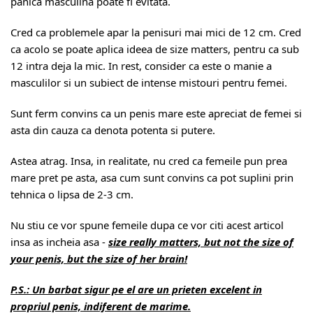
panica masculina poate fi evitata.
Cred ca problemele apar la penisuri mai mici de 12 cm. Cred
ca acolo se poate aplica ideea de size matters, pentru ca sub
12 intra deja la mic. In rest, consider ca este o manie a
masculilor si un subiect de intense mistouri pentru femei.
Sunt ferm convins ca un penis mare este apreciat de femei si
asta din cauza ca denota potenta si putere.
Astea atrag. Insa, in realitate, nu cred ca femeile pun prea
mare pret pe asta, asa cum sunt convins ca pot suplini prin
tehnica o lipsa de 2-3 cm.
Nu stiu ce vor spune femeile dupa ce vor citi acest articol
insa as incheia asa -
size really matters, but not the size of
your penis, but the size of her brain!
P.S.: Un barbat sigur pe el are un prieten excelent in
propriul penis, indiferent de marime.