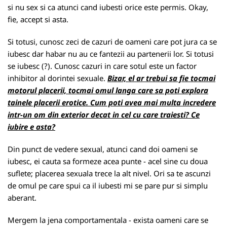
si nu sex si ca atunci cand iubesti orice este permis. Okay,
fie, accept si asta.
Si totusi, cunosc zeci de cazuri de oameni care pot jura ca se
iubesc dar habar nu au ce fantezii au partenerii lor. Si totusi
se iubesc (?). Cunosc cazuri in care sotul este un factor
inhibitor al dorintei sexuale.
Bizar, el ar trebui sa fie tocmai
motorul placerii, tocmai omul langa care sa poti explora
tainele placerii erotice. Cum poti avea mai multa incredere
intr-un om din exterior decat in cel cu care traiesti? Ce
iubire e asta?
Din punct de vedere sexual, atunci cand doi oameni se
iubesc, ei cauta sa formeze acea punte - acel sine cu doua
suflete; placerea sexuala trece la alt nivel. Ori sa te ascunzi
de omul pe care spui ca il iubesti mi se pare pur si simplu
aberant.
Mergem la jena comportamentala - exista oameni care se