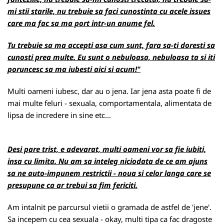
mi stii starile, nu trebuie sa faci cunostinta cu acele issues
care ma fac sa ma port intr-un anume fel.
Tu trebuie sa ma accepti asa cum sunt, fara sa-ti doresti sa
cunosti prea multe. Eu sunt o nebuloasa, nebuloasa ta si iti
poruncesc sa ma iubesti aici si acum!"
Multi oameni iubesc, dar au o jena. Iar jena asta poate fi de
mai multe feluri - sexuala, comportamentala, alimentata de
lipsa de incredere in sine etc...
Desi pare trist, e adevarat, multi oameni vor sa fie iubiti,
insa cu limita. Nu am sa inteleg niciodata de ce am ajuns
sa ne auto-impunem restrictii - noua si celor langa care se
presupune ca ar trebui sa fim fericiti.
Am intalnit pe parcursul vietii o gramada de astfel de 'jene'.
Sa incepem cu cea sexuala - okay, multi tipa ca fac dragoste