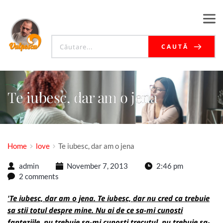
CAUTĂ
Te iubesc, dar am o jena
Home
love
Te iubesc, dar am o jena
admin
November 7, 2013
2:46 pm
2 comments
'Te iubesc, dar am o jena. Te iubesc, dar nu cred ca trebuie
sa stii totul despre mine. Nu ai de ce sa-mi cunosti
fanteziile, nu trebuie sa-mi cunosti trecutul, nu trebuie sa-