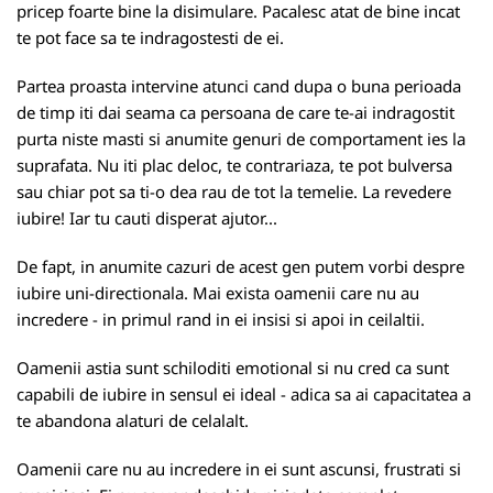
pricep foarte bine la disimulare. Pacalesc atat de bine incat
te pot face sa te indragostesti de ei.
Partea proasta intervine atunci cand dupa o buna perioada
de timp iti dai seama ca persoana de care te-ai indragostit
purta niste masti si anumite genuri de comportament ies la
suprafata. Nu iti plac deloc, te contrariaza, te pot bulversa
sau chiar pot sa ti-o dea rau de tot la temelie. La revedere
iubire! Iar tu cauti disperat ajutor...
De fapt, in anumite cazuri de acest gen putem vorbi despre
iubire uni-directionala. Mai exista oamenii care nu au
incredere - in primul rand in ei insisi si apoi in ceilaltii.
Oamenii astia sunt schiloditi emotional si nu cred ca sunt
capabili de iubire in sensul ei ideal - adica sa ai capacitatea a
te abandona alaturi de celalalt.
Oamenii care nu au incredere in ei sunt ascunsi, frustrati si