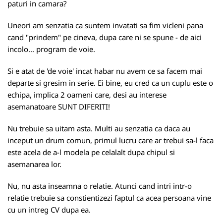
paturi in camara?
Uneori am senzatia ca suntem invatati sa fim vicleni pana
cand "prindem" pe cineva, dupa care ni se spune - de aici
incolo... program de voie.
Si e atat de 'de voie' incat habar nu avem ce sa facem mai
departe si gresim in serie. Ei bine, eu cred ca un cuplu este o
echipa, implica 2 oameni care, desi au interese
asemanatoare SUNT DIFERITI!
Nu trebuie sa uitam asta. Multi au senzatia ca daca au
inceput un drum comun, primul lucru care ar trebui sa-l faca
este acela de a-l modela pe celalalt dupa chipul si
asemanarea lor.
Nu, nu asta inseamna o relatie. Atunci cand intri intr-o
relatie trebuie sa constientizezi faptul ca acea persoana vine
cu un intreg CV dupa ea.