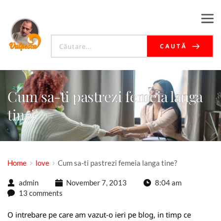
CAUTĂ
Cum sa-ti pastrezi femeia langa
tine?
Home
love
Cum sa-ti pastrezi femeia langa tine?
admin
November 7, 2013
8:04 am
13 comments
O intrebare pe care am vazut-o ieri pe blog, in timp ce