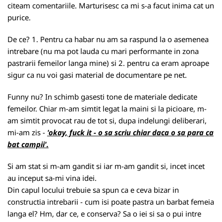
citeam comentariile. Marturisesc ca mi s-a facut inima cat un
purice.
De ce? 1. Pentru ca habar nu am sa raspund la o asemenea
intrebare (nu ma pot lauda cu mari performante in zona
pastrarii femeilor langa mine) si 2. pentru ca eram aproape
sigur ca nu voi gasi material de documentare pe net.
Funny nu? In schimb gasesti tone de materiale dedicate
femeilor. Chiar m-am simtit legat la maini si la picioare, m-
am simtit provocat rau de tot si, dupa indelungi deliberari,
mi-am zis -
'okay, fuck it - o sa scriu chiar daca o sa para ca
bat campii'.
Si am stat si m-am gandit si iar m-am gandit si, incet incet
au inceput sa-mi vina idei.
Din capul locului trebuie sa spun ca e ceva bizar in
constructia intrebarii - cum isi poate pastra un barbat femeia
langa el? Hm, dar ce, e conserva? Sa o iei si sa o pui intre