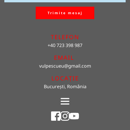
Trimite mesaj
TELEFON
+40 723 398 987
EMAIL 
vulpescueu
@gmail.com
LOCAȚIE
București, România