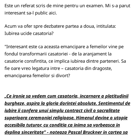
Este un referat scris de mine pentru un examen. Mi s-a parut
interesant sa-l public aici.
Acum va ofer spre dezbatere partea a doua, intitulata:
Iubirea ucide casatoria?
"Interesant este ca aceasta emancipare a femeilor vine pe
fondul transformarii casatoriei - de la aranjament la
casatorie consfintita, ce implica iubirea dintre parteneri. Sa
fie oare vreo legatura intre – casatoria din dragoste,
emanciparea femeilor si divort?
„Ce ironie sa vedem cum casatoria, incarnare a platitudinii
burgheze, aspira la gloria dorintei absolute. Sentimentul de
iubire ii confera unui simplu contract civil o sacralitate
superioara ceremoniei religioase. Himenul devine o utopie
accesibila tuturor, cu conditia
ca inima sa vorbeasca in
deplina sinceritate” - noteaza Pascal Bruckner in cartea sa