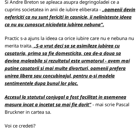
Si Andre Breton se apleaca asupra degringoladei ce a
cuprins societatea in anii de iubire eliberata -
„oamenii devin
nefericiti ca nu sunt fericiti in casnicie, ii nelinisteste ideea
ca nu au cunoscut niciodata iubirea nebuna”.
Practic s-a ajuns la ideea ca orice iubire care nu e nebuna nu
merita traita.
„S-a vrut deci sa se asimileze iubirea cu
casatoria, prima sa fie domesticita, cea de-a doua sa
devina maleabila si rezultatul este urmatorul - avem mai
putine casatorii si mai multe divorturi, oamenii prefera
unirea libera sau concubinajul, pentru a-si modela
sentimentele dupa bunul lor plac.
Accesul la statutul conjugal a fost facilitat in asemenea
masura incat a incetat sa mai fie dorit”
- mai scrie Pascal
Bruckner in cartea sa.
Voi ce credeti?