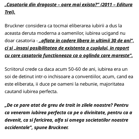
„Casatoria din dragoste – oare mai exista?” (2011 – Editura
Trei).
Bruckner considera ca tocmai eliberarea iubirii a dus la
aceasta deruta moderna a oamenilor, iubirea ucigand nu
doar casatoria -
„aflata in cadere libera in ultimii 30 de ani”,
ci si „insasi posibilitatea de existenta a cuplului, in raport
cu care casatoria functioneaza ca o oglinda care mareste”.
Scriitorul crede ca daca acum 50-60 de ani, iubirea era un
soi de detinut intr-o inchisoare a conventiilor, acum, cand ea
este eliberata, ii duce pe oameni la nebunie, majoritatea
cautand iubirea perfecta.
„De ce pare atat de greu de trait in zilele noastre? Pentru
ca veneram iubirea perfecta ca pe o divinitate, pentru ca a
devenit, ca si fericirea, alfa si omega societatilor noastre
occidentale”, spune Bruckner.