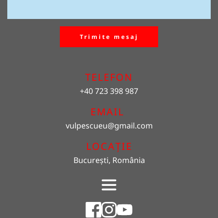
Trimite mesaj
TELEFON
+40 723 398 987
EMAIL 
vulpescueu
@gmail.com
LOCAȚIE
București, România