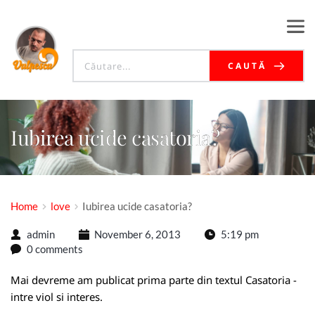
CAUTĂ
Iubirea ucide casatoria?
Home
love
Iubirea ucide casatoria?
admin
November 6, 2013
5:19 pm
0 comments
Mai devreme am publicat prima parte din textul
Casatoria -
intre viol si interes
.