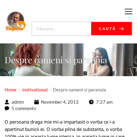
CAUTĂ
Despre oameni si paranoia
Home
motivational
Despre oameni si paranoia
admin
November 4, 2013
7:27 am
5 comments
O persoana draga mie mi-a impartasit o vorba ce i-a
apartinut bunicii ei. O vorba plina de substanta, o vorba
100% vie in aceasta lume isterica, in aceasta lume in care