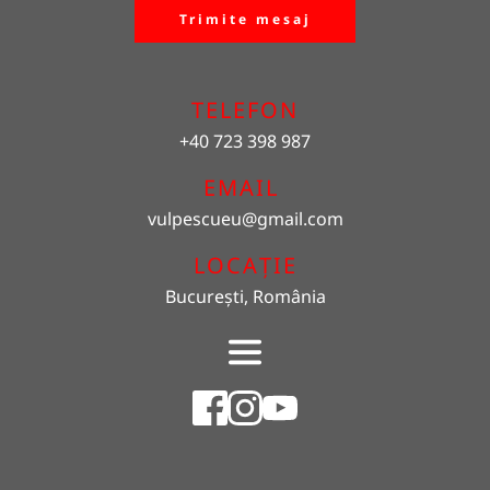
Trimite mesaj
TELEFON
+40 723 398 987
EMAIL 
vulpescueu
@gmail.com
LOCAȚIE
București, România