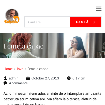
CAUTĂ
Femeia capac
Home
love
Femeia capac
admin
October 27, 2013
8:17 pm
4 comments
Azi dimineata mi-am adus aminte de o intamplare amuzanta
petrecuta acum cativa ani. Ma aflam la o terasa, alaturi de
iubita mea si de un barbat.