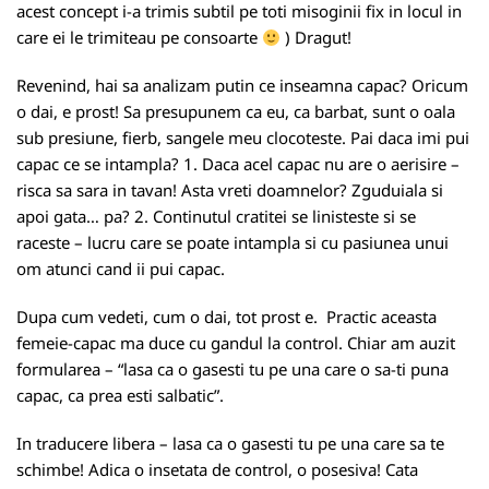
acest concept i-a trimis subtil pe toti misoginii fix in locul in
care ei le trimiteau pe consoarte
) Dragut!
Revenind, hai sa analizam putin ce inseamna capac? Oricum
o dai, e prost! Sa presupunem ca eu, ca barbat, sunt o oala
sub presiune, fierb, sangele meu clocoteste. Pai daca imi pui
capac ce se intampla? 1. Daca acel capac nu are o aerisire –
risca sa sara in tavan! Asta vreti doamnelor? Zguduiala si
apoi gata… pa? 2. Continutul cratitei se linisteste si se
raceste – lucru care se poate intampla si cu pasiunea unui
om atunci cand ii pui capac.
Dupa cum vedeti, cum o dai, tot prost e. Practic aceasta
femeie-capac ma duce cu gandul la control. Chiar am auzit
formularea – “lasa ca o gasesti tu pe una care o sa-ti puna
capac, ca prea esti salbatic”.
In traducere libera – lasa ca o gasesti tu pe una care sa te
schimbe! Adica o insetata de control, o posesiva! Cata