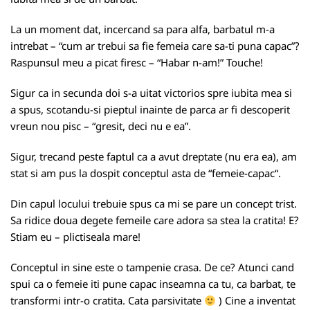
La un moment dat, incercand sa para alfa, barbatul m-a
intrebat – “cum ar trebui sa fie femeia care sa-ti puna capac”?
Raspunsul meu a picat firesc – “Habar n-am!” Touche!
Sigur ca in secunda doi s-a uitat victorios spre iubita mea si
a spus, scotandu-si pieptul inainte de parca ar fi descoperit
vreun nou pisc – “gresit, deci nu e ea”.
Sigur, trecand peste faptul ca a avut dreptate (nu era ea), am
stat si am pus la dospit conceptul asta de “femeie-capac“.
Din capul locului trebuie spus ca mi se pare un concept trist.
Sa ridice doua degete femeile care adora sa stea la cratita! E?
Stiam eu – plictiseala mare!
Conceptul in sine este o tampenie crasa. De ce? Atunci cand
spui ca o femeie iti pune capac inseamna ca tu, ca barbat, te
transformi intr-o cratita. Cata parsivitate
) Cine a inventat