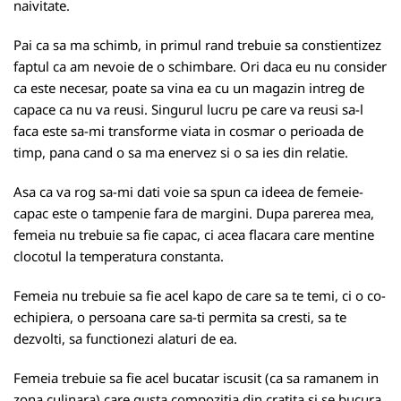
naivitate.
Pai ca sa ma schimb, in primul rand trebuie sa constientizez
faptul ca am nevoie de o schimbare. Ori daca eu nu consider
ca este necesar, poate sa vina ea cu un magazin intreg de
capace ca nu va reusi. Singurul lucru pe care va reusi sa-l
faca este sa-mi transforme viata in cosmar o perioada de
timp, pana cand o sa ma enervez si o sa ies din relatie.
Asa ca va rog sa-mi dati voie sa spun ca ideea de femeie-
capac este o tampenie fara de margini. Dupa parerea mea,
femeia nu trebuie sa fie capac, ci acea flacara care mentine
clocotul la temperatura constanta.
Femeia nu trebuie sa fie acel kapo de care sa te temi, ci o co-
echipiera, o persoana care sa-ti permita sa cresti, sa te
dezvolti, sa functionezi alaturi de ea.
Femeia trebuie sa fie acel bucatar iscusit (ca sa ramanem in
zona culinara) care gusta compozitia din cratita si se bucura