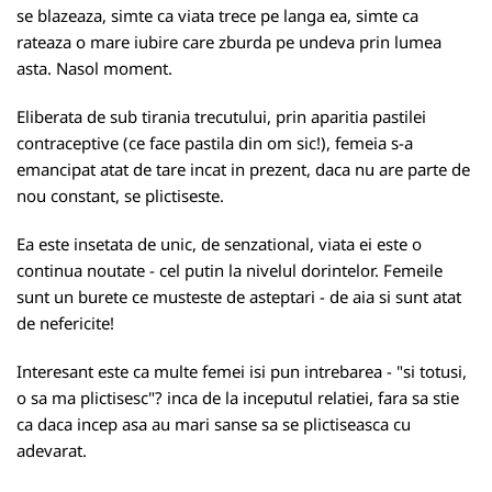
se blazeaza, simte ca viata trece pe langa ea, simte ca
rateaza o mare iubire care zburda pe undeva prin lumea
asta. Nasol moment.
Eliberata de sub tirania trecutului, prin aparitia pastilei
contraceptive (ce face pastila din om sic!), femeia s-a
emancipat atat de tare incat in prezent, daca nu are parte de
nou constant, se plictiseste.
Ea este insetata de unic, de senzational, viata ei este o
continua noutate - cel putin la nivelul dorintelor. Femeile
sunt un burete ce musteste de asteptari - de aia si sunt atat
de nefericite!
Interesant este ca multe femei isi pun intrebarea - "si totusi,
o sa ma plictisesc"? inca de la inceputul relatiei, fara sa stie
ca daca incep asa au mari sanse sa se plictiseasca cu
adevarat.