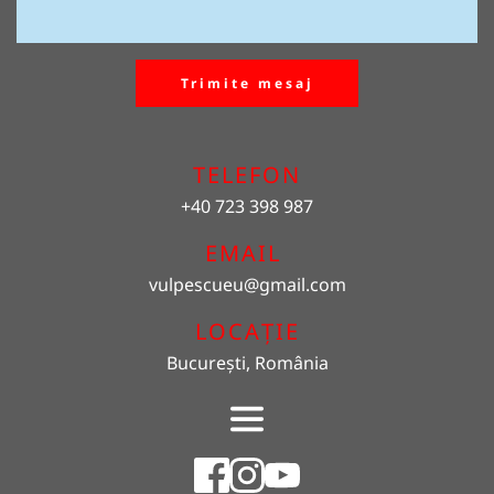
Trimite mesaj
TELEFON
+40 723 398 987
EMAIL 
vulpescueu
@gmail.com
LOCAȚIE
București, România