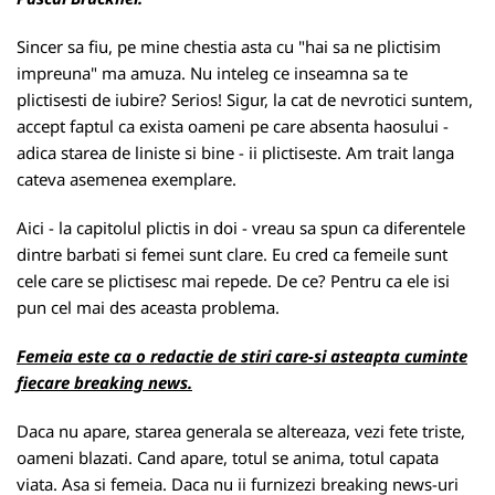
Sincer sa fiu, pe mine chestia asta cu "hai sa ne plictisim
impreuna" ma amuza. Nu inteleg ce inseamna sa te
plictisesti de iubire? Serios! Sigur, la cat de nevrotici suntem,
accept faptul ca exista oameni pe care absenta haosului -
adica starea de liniste si bine - ii plictiseste. Am trait langa
cateva asemenea exemplare.
Aici - la capitolul plictis in doi - vreau sa spun ca diferentele
dintre barbati si femei sunt clare. Eu cred ca femeile sunt
cele care se plictisesc mai repede. De ce? Pentru ca ele isi
pun cel mai des aceasta problema.
Femeia este ca o redactie de stiri care-si asteapta cuminte
fiecare breaking news.
Daca nu apare, starea generala se altereaza, vezi fete triste,
oameni blazati. Cand apare, totul se anima, totul capata
viata. Asa si femeia. Daca nu ii furnizezi breaking news-uri