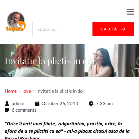
CAUTĂ
Invitatie la plictis in doi
Home
love
Invitatie la plictis in doi
admin
October 26, 2013
7:33 am
6 comments
"Orice îi ierti unei fiinte, vulgaritatea, prostia, orice, în
afara de a te plictisi cu ea" - mi-a placut citatul asta de la
Pascal Bruckner.