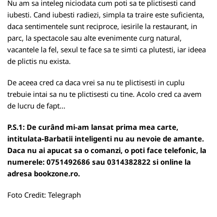
Nu am sa inteleg niciodata cum poti sa te plictisesti cand
iubesti. Cand iubesti radiezi, simpla ta traire este suficienta,
daca sentimentele sunt reciproce, iesirile la restaurant, in
parc, la spectacole sau alte evenimente curg natural,
vacantele la fel, sexul te face sa te simti ca plutesti, iar ideea
de plictis nu exista.
De aceea cred ca daca vrei sa nu te plictisesti in cuplu
trebuie intai sa nu te plictisesti cu tine. Acolo cred ca avem
de lucru de fapt...
P.S.1: De curând mi-am lansat prima mea carte,
intitulata-Barbatii inteligenti nu au nevoie de amante.
Daca nu ai apucat sa o comanzi, o poti face telefonic, la
numerele: 0751492686 sau 0314382822 si online la
adresa
bookzone.ro
.
Foto Credit:
Telegraph