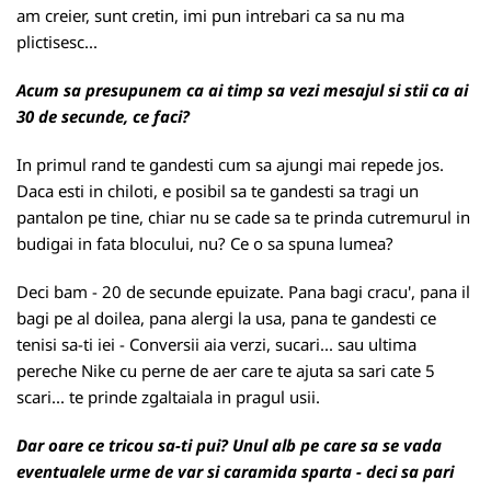
am creier, sunt cretin, imi pun intrebari ca sa nu ma
plictisesc...
Acum sa presupunem ca ai timp sa vezi mesajul si stii ca ai
30 de secunde, ce faci?
In primul rand te gandesti cum sa ajungi mai repede jos.
Daca esti in chiloti, e posibil sa te gandesti sa tragi un
pantalon pe tine, chiar nu se cade sa te prinda cutremurul in
budigai in fata blocului, nu? Ce o sa spuna lumea?
Deci bam - 20 de secunde epuizate. Pana bagi cracu', pana il
bagi pe al doilea, pana alergi la usa, pana te gandesti ce
tenisi sa-ti iei - Conversii aia verzi, sucari... sau ultima
pereche Nike cu perne de aer care te ajuta sa sari cate 5
scari... te prinde zgaltaiala in pragul usii.
Dar oare ce tricou sa-ti pui? Unul alb pe care sa se vada
eventualele urme de var si caramida sparta - deci sa pari