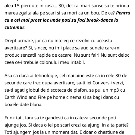
alea 15 pierdute in casa... 30, deci ai mari sanse sa te prinda
marea zgaltaiala pe scari si sa mori ca un bou. De ce?
Pentru
ca e cel mai prost loc unde poti sa faci break-dance la
cutremur.
Drept urmare, jur ca nu inteleg ce rezolvi cu aceasta
avertizare? Si, sincer, nu imi place sa aud sunete care-mi
produc senzatii rapide de cacare. Nu sunt fair! Nu sunt deloc
ceea ce-i trebuie colonului meu iritabil.
Asa ca daca ai tehnologie, cel mai bine este ca in cele 30 de
secunde care trec dupa avertizare, sa-ti iei Conversii verzi,
sa-ti agati globul de discoteca de plafon, sa pui un mp3 cu
Earth Wind and Fire pe home cinema si sa bagi dans cu
boxele date blana.
Funk tati, fara sa te gandesti ca in cateva secunde poti
ajunge jos. Si daca o iei pe scari crezi ca ajungi in alta parte?
Toti ajungem jos la un moment dat. E doar o chestiune de