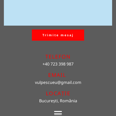
Trimite mesaj
TELEFON
+40 723 398 987
EMAIL 
vulpescueu
@gmail.com
LOCAȚIE
București, România