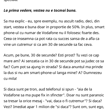
La prima vedere, vestea nu e tocmai buna.
Sa ma explic - eu, spre exemplu, nu ascult radio, deci, din
start, vestea e buna doar in proportie de 50%. In plus, smart
phone-ul cu numar de Vodafone nu il folosesc foarte des.
Ceea ce inseamna ca pot rata cu succes sansa de a afla ca
vine un cutremur si ca am 30 de secunde sa fac ceva.
Acum, pe bune, 30 de secunde? Esti prost? Tu vezi ce cap
mare am? Ai senzatia ca in 30 de secunde pot sa judec ce sa
fac? Cum pot sa ajung in strada? Si daca anuntul ma prinde
la dus si nu am smart-phone-ul langa mine? A? Dumnezeu
cu mila!
Si daca sunt pe tron, aud telefonul si spun - "aia de la
Vodafone sa ma pupe fix in sfincter". Doar nu sunt paranoic
sa tresar la orice mesaj - "vai, daca o fi cutremur"? Si daca?
Vezi? Imediat apar 1 milion de "si daca"? Sunt om, sunt ego,