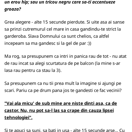
un erou hip; sau un tricou negru care sa-ti accentueze
groaza?
Grea alegere - alte 15 secunde pierdute. Si uite asa ai sanse
sa prinzi cutremurul cel mare in casa gandindu-te strict la
garderoba. Slava Domnului ca sunt chelios, ca altfel
incepeam sa ma gandesc si la gel de par :))
Ma rog, sa presupunem ca intri in panica rau de tot - nu atat
de rau incat sa alegi scurtatura de pe balcon (la mine s-ar
lasa rau pentru ca stau la 3).
Sa presupunem ca nu tii prea mult la imagine si ajungi pe
scari. Pariu ca pe drum pana jos te gandesti ce fac vecinii?
"Vai ala micu' de sub mine are niste dinti asa, ca de
castor. Nu, nu pot sa-l las sa crape din cauza lipsei
tehnologiei".
Si te apuci sa suni, sa bati in usa - alte 15 secunde arse... Cu