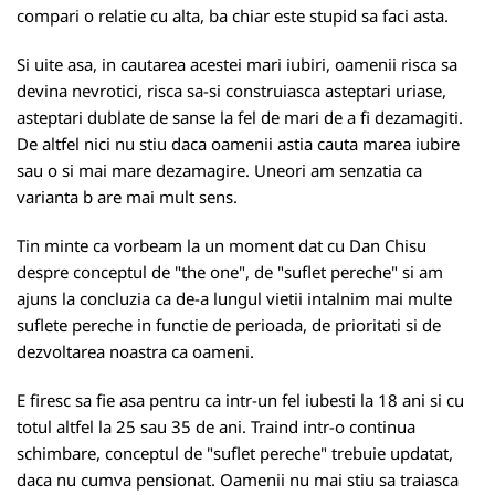
compari o relatie cu alta, ba chiar este stupid sa faci asta.
Si uite asa, in cautarea acestei mari iubiri, oamenii risca sa
devina nevrotici, risca sa-si construiasca asteptari uriase,
asteptari dublate de sanse la fel de mari de a fi dezamagiti.
De altfel nici nu stiu daca oamenii astia cauta marea iubire
sau o si mai mare dezamagire. Uneori am senzatia ca
varianta b are mai mult sens.
Tin minte ca vorbeam la un moment dat cu Dan Chisu
despre conceptul de "the one", de "suflet pereche" si am
ajuns la concluzia ca de-a lungul vietii intalnim mai multe
suflete pereche in functie de perioada, de prioritati si de
dezvoltarea noastra ca oameni.
E firesc sa fie asa pentru ca intr-un fel iubesti la 18 ani si cu
totul altfel la 25 sau 35 de ani. Traind intr-o continua
schimbare, conceptul de "suflet pereche" trebuie updatat,
daca nu cumva pensionat. Oamenii nu mai stiu sa traiasca