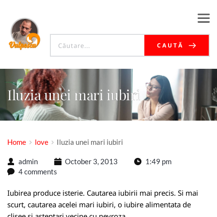
CAUTĂ
Iluzia unei mari iubiri
Home
love
Iluzia unei mari iubiri
admin
October 3, 2013
1:49 pm
4 comments
Iubirea produce isterie. Cautarea iubirii mai precis. Si mai
scurt, cautarea acelei mari iubiri, o iubire alimentata de
clisee si asteptari vecine cu nevroza.