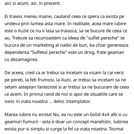
aici si acum, azi, in prezent.
Ei traiesc mereu maine, cautand ceea ce spera ca exista pe
undeva prin lumea asta mare. In realitate, acea mare iubire
este o iluzie ce nu ii lasa sa traiasca, sa se bucure de ceea ce
au. Trebuie sa recunoastem ca ideea de "suflet pereche" se
bucura de un marketing al naibii de bun, ba chiar genereaza
dependenta."Sufletul pereche" este un drog, frate geaman
cu dezamagirea.
De aceea, cred ca ar trebui sa incetam sa visam la cai verzi
pe pereti, la feti frumosi, la iluzii, ar trebui sa incetam sa ne
setam asteptari fanteziste si ar trebui sa ne bucuram de ceea
ce avem. In primul rand de noi si apoi de situatiile care se
ivesc in viata noastra ... deloc intamplator.
Marea iubire nu exista! Nu, ea nu este un bolid 4x4 alb si cu
geamuri fumurii - asta e doar un concept manelistic. Iubirea
exista pur si simplu si curge la fel ca viata noastra. Tocmai