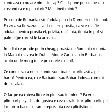
conteaza ca nu are nimic in cap? Ca isi pune poseta pe cap
crezand ca e o papalarie? Mai tineti minte?
Proasta de Romania este fudula pana la Dumnezeu si inapoi.
Ea vrea sa fie vazuta, sa-si etaleze prostia, ea vrea sa fie
adulata pentru prostia ei, privita, rasfatata, tinuta in puf si
palme (pe care si le ia acasa)...
Imediat ce prinde putin cheag, proasta de Romania renunta
la Mamaia si vrea in Dubai, Monte Carlo sau in Barbados,
acolo unde merg toate proastele cu staif.
Ce conteaza ca nu stie unde sunt toate locurile astea pe
harta? Pentru ea, ca e Barbados sau Babardados... cam tot
dracu' ala e.
O fac pe ea cateva litere in plus sau in minus? Ea vrea
plimbari pe yacht, dragostea e ceva stralucitor, plimbarile pe
lac intr-o barca cu rame reprezinta ceva plictisitor si