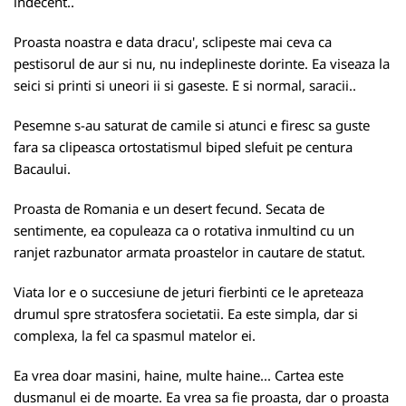
indecent..
Proasta noastra e data dracu', sclipeste mai ceva ca
pestisorul de aur si nu, nu indeplineste dorinte. Ea viseaza la
seici si printi si uneori ii si gaseste. E si normal, saracii..
Pesemne s-au saturat de camile si atunci e firesc sa guste
fara sa clipeasca ortostatismul biped slefuit pe centura
Bacaului.
Proasta de Romania e un desert fecund. Secata de
sentimente, ea copuleaza ca o rotativa inmultind cu un
ranjet razbunator armata proastelor in cautare de statut.
Viata lor e o succesiune de jeturi fierbinti ce le apreteaza
drumul spre stratosfera societatii. Ea este simpla, dar si
complexa, la fel ca spasmul matelor ei.
Ea vrea doar masini, haine, multe haine... Cartea este
dusmanul ei de moarte. Ea vrea sa fie proasta, dar o proasta