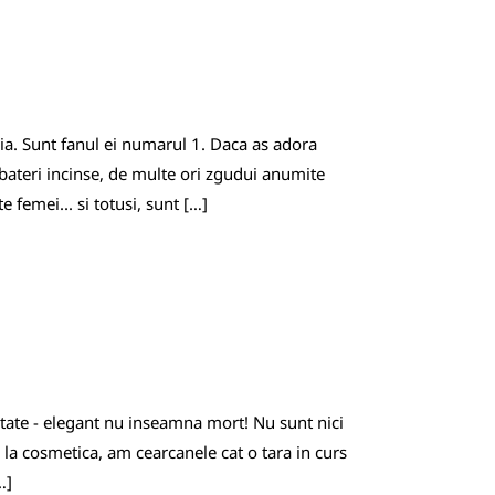
ia. Sunt fanul ei numarul 1. Daca as adora
zbateri incinse, de multe ori zgudui anumite
 femei... si totusi, sunt […]
tate - elegant nu inseamna mort! Nu sunt nici
 la cosmetica, am cearcanele cat o tara in curs
…]