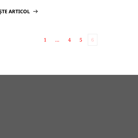
ȘTE ARTICOL
1
…
4
5
6