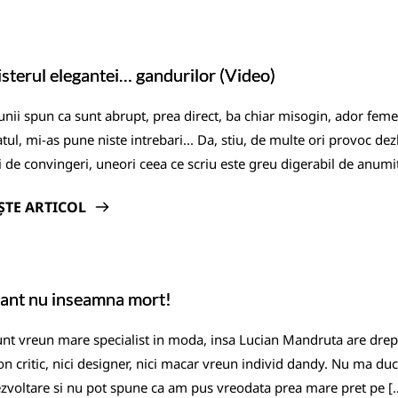
sterul elegantei… gandurilor (Video)
unii spun ca sunt abrupt, prea direct, ba chiar misogin, ador feme
tul, mi-as pune niste intrebari... Da, stiu, de multe ori provoc de
i de convingeri, uneori ceea ce scriu este greu digerabil de anumite
ȘTE ARTICOL
ant nu inseamna mort!
nt vreun mare specialist in moda, insa Lucian Mandruta are drep
on critic, nici designer, nici macar vreun individ dandy. Nu ma duc
zvoltare si nu pot spune ca am pus vreodata prea mare pret pe [