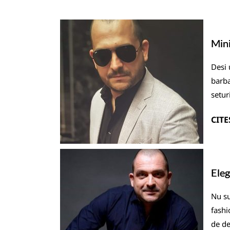
Mini
Desi 
barba
setur
CITE
Eleg
Nu su
fashi
de de