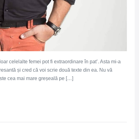
oar celelalte femei pot fi extraordinare în pat’. Asta mi-a
eresantă și cred că voi scrie două texte din ea. Nu vă
este cea mai mare greșeală pe […]