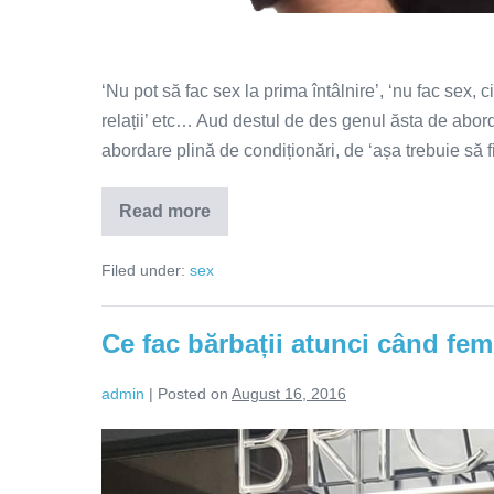
‘Nu pot să fac sex la prima întâlnire’, ‘nu fac sex, c
relații’ etc… Aud destul de des genul ăsta de abord
abordare plină de condiționări, de ‘așa trebuie să fi
Read more
Așa
trebuie
să
Filed under:
sex
fie!
Ce fac bărbații atunci când fe
admin
|
Posted on
August 16, 2016
Ce
fac