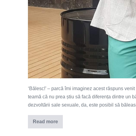
‘Bălesc!’ – parcă îmi imaginez acest răspuns venit
teamă că nu prea știu să facă diferența dintre un bă
dezvoltării sale sexuale, da, este posibil să băleas
Read more
Ce
fac
bărbații