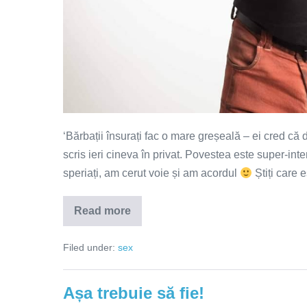
‘Bărbații însurați fac o mare greșeală – ei cred că d
scris ieri cineva în privat. Povestea este super-int
speriați, am cerut voie și am acordul
Știți care 
Read more
Marea
greșeală
a
Filed under:
sex
bărbaților
căsătoriți/combinați!
Așa trebuie să fie!