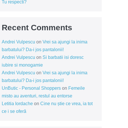
Tu respecti?
Recent Comments
Andrei Vulpescu
on
Vrei sa ajungi la inima
barbatului? Da-i jos pantalonii!
Andrei Vulpescu
on
Si barbatii isi doresc
iubire si monogamie
Andrei Vulpescu
on
Vrei sa ajungi la inima
barbatului? Da-i jos pantalonii!
UnButic - Personal Shoppers
on
Femeile
misto au aventuri, restul au entorse
Letitia Iordache
on
Cine nu știe ce vrea, ia tot
ce i se oferă