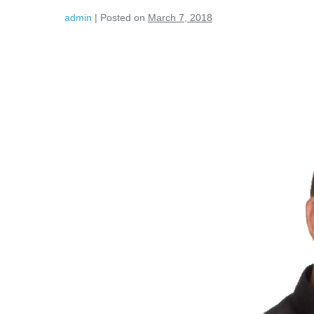
admin
|
Posted on
March 7, 2018
Așa
trebuie
să
fie!