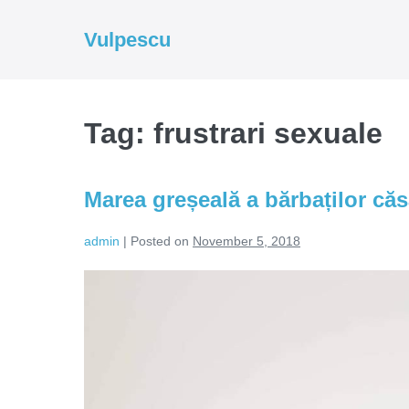
Skip
to
Vulpescu
content
Tag:
frustrari sexuale
Marea greșeală a bărbaților căs
admin
|
Posted on
November 5, 2018
Marea
greșeală
a
bărbaților
căsătoriți/combinați!